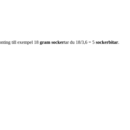
onting till exempel 18
gram socker
tar du 18/3,6 = 5
sockerbitar
.