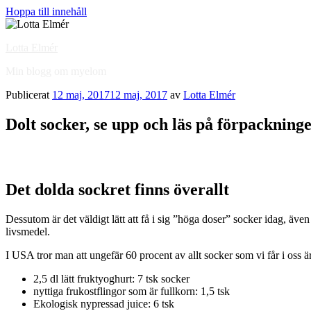
Hoppa till innehåll
Lotta Elmér
Min blogg om myelom
Publicerat
12 maj, 2017
12 maj, 2017
av
Lotta Elmér
Dolt socker, se upp och läs på förpackninge
Det dolda sockret finns överallt
Dessutom är det väldigt lätt att få i sig ”höga doser” socker idag, äve
livsmedel.
I USA tror man att ungefär 60 procent av allt socker som vi får i oss är
2,5 dl lätt fruktyoghurt: 7 tsk socker
nyttiga frukostflingor som är fullkorn: 1,5 tsk
Ekologisk nypressad juice: 6 tsk