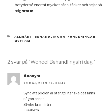
betyder så enormt mycket när ni tänker och hejar på
mig ❤️❤️❤️
KATEGORIER
ALLMÄNT
,
BEHANDLINGAR
,
FUNDERINGAR
,
MYELOM
2 svar på ”Wohoo! Behandlingsfri dag.”
Anonym
19 MAJ, 2019 KL. 06:47
Synd att poolen är stängd. Kanske det finns
någon annan.
Styrke kram från
Elisabeth