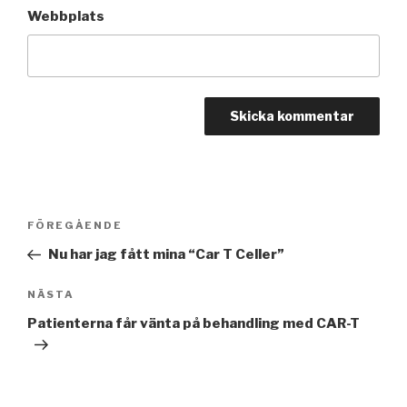
Webbplats
Inläggsnavigering
FÖREGÅENDE
Föregående
inlägg
Nu har jag fått mina “Car T Celler”
NÄSTA
Nästa
inlägg
Patienterna får vänta på behandling med CAR-T