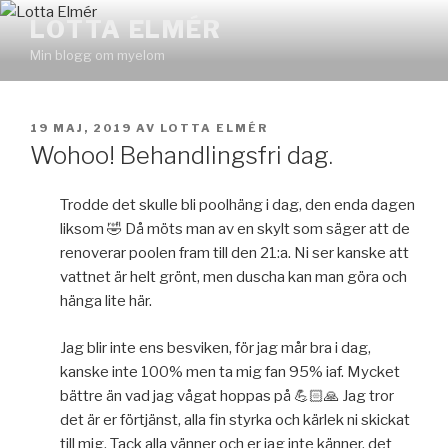
Hoppa
LOTTA ELMÉR
till
Min blogg om myelom
innehåll
PUBLICERAT
19 MAJ, 2019
AV
LOTTA ELMÉR
Wohoo! Behandlingsfri dag.
Trodde det skulle bli poolhäng i dag, den enda dagen
liksom 🤣 Då möts man av en skylt som säger att de
renoverar poolen fram till den 21:a. Ni ser kanske att
vattnet är helt grönt, men duscha kan man göra och
hänga lite här.
Jag blir inte ens besviken, för jag mår bra i dag,
kanske inte 100% men ta mig fan 95% iaf. Mycket
bättre än vad jag vågat hoppas på 💪🏻🙏 Jag tror
det är er förtjänst, alla fin styrka och kärlek ni skickat
till mig. Tack alla vänner och er jag inte känner, det