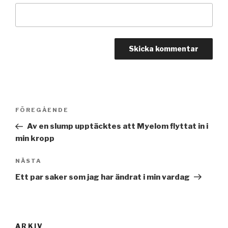
Inläggsnavigering
FÖREGÅENDE
Föregående
inlägg
Av en slump upptäcktes att Myelom flyttat in i
min kropp
NÄSTA
Nästa
inlägg
Ett par saker som jag har ändrat i min vardag
ARKIV