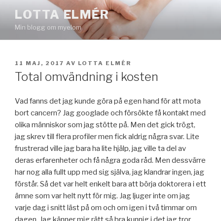
Hoppa
LOTTA ELMÉR
till
Min blogg om myelom
innehåll
PUBLICERAT
11 MAJ, 2017
AV
LOTTA ELMÉR
Total omvändning i kosten
Vad fanns det jag kunde göra på egen hand för att mota
bort cancern? Jag googlade och försökte få kontakt med
olika människor som jag stötte på. Men det gick trögt,
jag skrev till flera profiler men fick aldrig några svar. Lite
frustrerad ville jag bara ha lite hjälp, jag ville ta del av
deras erfarenheter och få några goda råd. Men dessvärre
har nog alla fullt upp med sig själva, jag klandrar ingen, jag
förstår. Så det var helt enkelt bara att börja doktorera i ett
ämne som var helt nytt för mig. Jag ljuger inte om jag
varje dag i snitt läst på om och om igen i två timmar om
dagen. Jag känner mig rätt så bra kunnig i det jag tror