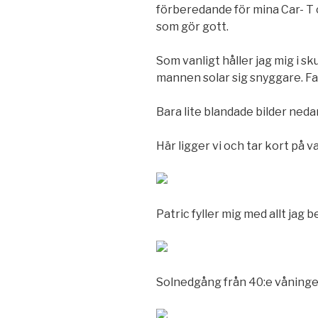
förberedande för mina Car- T ce
som gör gott.
Som vanligt håller jag mig i s
mannen solar sig snyggare. Fan
Bara lite blandade bilder neda
Här ligger vi och tar kort på 
Patric fyller mig med allt jag 
Solnedgång från 40:e våningen