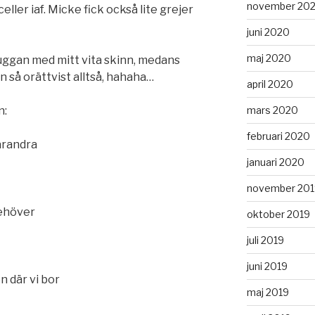
november 20
ller iaf. Micke fick också lite grejer
juni 2020
maj 2020
kuggan med mitt vita skinn, medans
 så orättvist alltså, hahaha…
april 2020
mars 2020
n:
februari 2020
varandra
januari 2020
november 201
behöver
oktober 2019
juli 2019
juni 2019
 där vi bor
maj 2019