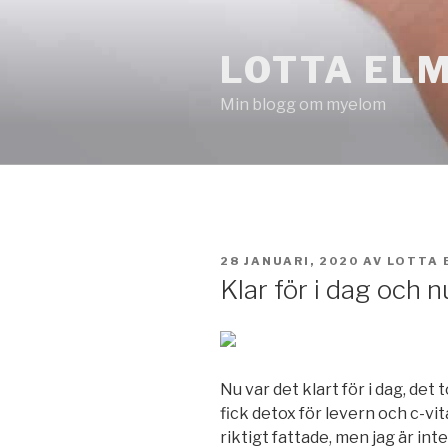
Hoppa
till
LOTTA EL
innehåll
Min blogg om myelom
PUBLICERAT
28 JANUARI, 2020
AV
LOTTA 
Klar för i dag och 
Nu var det klart för i dag, det 
fick detox för levern och c-vi
riktigt fattade, men jag är int