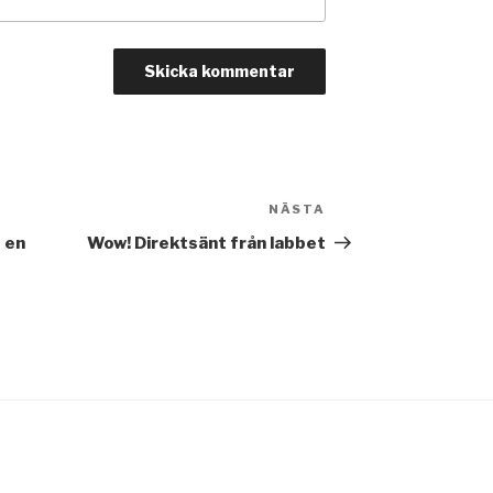
NÄSTA
Nästa
inlägg
t en
Wow! Direktsänt från labbet