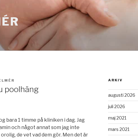
MÉR
ARKIV
ELMÉR
nu poolhäng
augusti 2026
juli 2026
maj 2021
tog bara 1 timme på kliniken i dag. Jag
tamin och något annat som jag inte
mars 2021
e orolig, de vet vad dem gör. Men det är