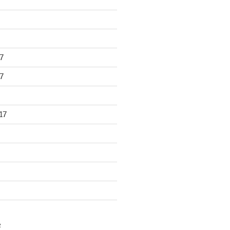
7
7
17
R