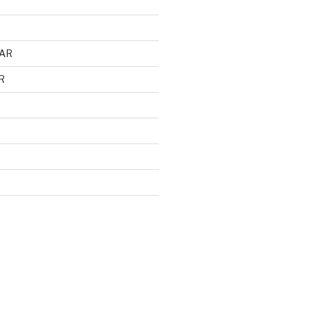
AR
R
d