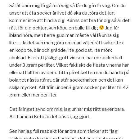
Så låt bara mig få gå min väg så får du gå din väg. Om du
anser att äta socker är livet då ska du göra det, jag
kommer inte att hindra dig. Känns det bra för dig så är det
rätt för dig och jag kan köpa en bulle till dig
Jag får
ibland höra, men herre gud man måste väl få unna sig
lite….. Ja det kan man göra om man väljer rätt saker. tex
en kopp te, bär och grädde, lite god ost, lite mörk
choklad. Eller ett jäkligt gott vin som har en sockerhalt
under 3 gram per liter. Vilket faktiskt de flesta vinerna har
eller iaf hälften av dem. Titta på etiketten när du handla på
bolaget nästa gång, där står sockerhalten och det kan
skilja mycket. Allt från under 3 gram socker per liter till 42
gram eller mer per liter.
Det är inget synd om mig, jag unnar mig rätt saker bara.
Att hamna i Keto är det bästa jag gjort.
Sen har jag full respekt för andra som tänker att “jag
tänker njuta den tid jag har kvar”, det är ett val man gör.