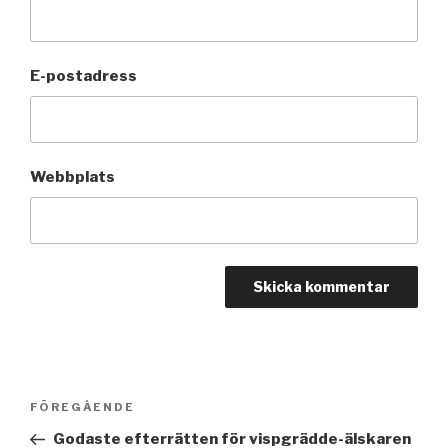
E-postadress
Webbplats
Inläggsnavigering
FÖREGÅENDE
Föregående
inlägg
Godaste efterrätten för vispgrädde-älskaren