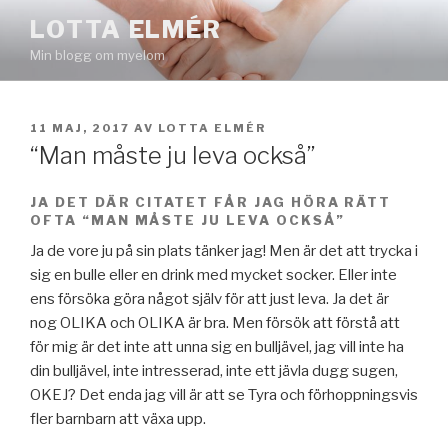
Hoppa
LOTTA ELMÉR
till
Min blogg om myelom
innehåll
PUBLICERAT
11 MAJ, 2017
AV
LOTTA ELMÉR
“Man måste ju leva också”
JA DET DÄR CITATET FÅR JAG HÖRA RÄTT
OFTA “MAN MÅSTE JU LEVA OCKSÅ”
Ja de vore ju på sin plats tänker jag! Men är det att trycka i
sig en bulle eller en drink med mycket socker. Eller inte
ens försöka göra något själv för att just leva. Ja det är
nog OLIKA och OLIKA är bra. Men försök att förstå att
för mig är det inte att unna sig en bulljävel, jag vill inte ha
din bulljävel, inte intresserad, inte ett jävla dugg sugen,
OKEJ? Det enda jag vill är att se Tyra och förhoppningsvis
fler barnbarn att växa upp.