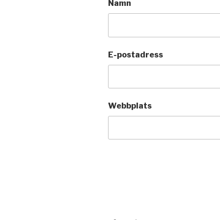
Namn
E-postadress
Webbplats
Inläggsnavigering