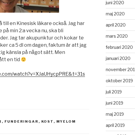
juni 2020
maj 2020
 till en Kinesisk läkare också. Jag har
april 2020
e på min 2:a vecka nu, ska bli
mars 2020
der. Jag tar akupunktur och kokar te
ker ca 5 dl om dagen, faktum är att jag
februari 2020
ig känsla på något sätt. Men
januari 2020
tt en tid
november 201
be.com/watch?v=XJaUHycpPRE&t=31s
oktober 2019
juli 2019
juni 2019
maj 2019
R
,
FUNDERINGAR
,
KOST
,
MYELOM
april 2019