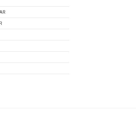
AR
R
d