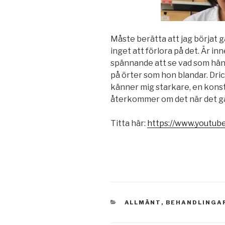
Måste berätta att jag börjat gå
inget att förlora på det. Är inn
spännande att se vad som hän
på örter som hon blandar. Dric
känner mig starkare, en konst
återkommer om det när det gå
Titta här:
https://www.youtu
KATEGORIER
ALLMÄNT
,
BEHANDLINGA