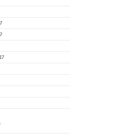
7
7
17
R