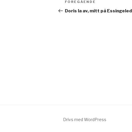
FÖREGÅENDE
Föregående
inlägg
Doris la av, mitt på Essingele
Drivs med WordPress