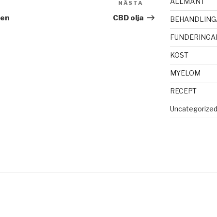
ALLMÄNT
NÄSTA
Nästa
inlägg
den
CBD olja
BEHANDLING
FUNDERINGA
KOST
MYELOM
RECEPT
Uncategorize