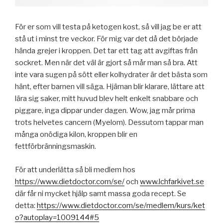
För er som vill testa på ketogen kost, så vill jag be er att
stå ut i minst tre veckor. För mig var det då det började
hända grejer i kroppen. Det tar ett tag att avgiftas från
sockret. Men när det väl är gjort så mår man så bra. Att
inte vara sugen på sött eller kolhydrater är det bästa som
hänt, efter barnen vill säga. Hjärnan blir klarare, lättare att
lära sig saker, mitt huvud blev helt enkelt snabbare och
piggare, inga dippar under dagen. Wow, jag mår prima
trots helvetes cancern (Myelom). Dessutom tappar man
många onödiga kilon, kroppen blir en
fettförbränningsmaskin.
För att underlätta så bli medlem hos
https://www.dietdoctor.com/se/
och
www.lchfarkivet.se
där får ni mycket hjälp samt massa goda recept. Se
detta:
https://www.dietdoctor.com/se/medlem/kurs/ket
o?autoplay=1009144#5