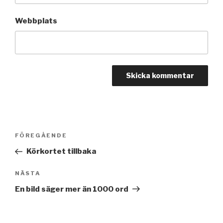
Webbplats
Inläggsnavigering
FÖREGÅENDE
Föregående
inlägg
Körkortet tillbaka
NÄSTA
Nästa
inlägg
En bild säger mer än 1000 ord