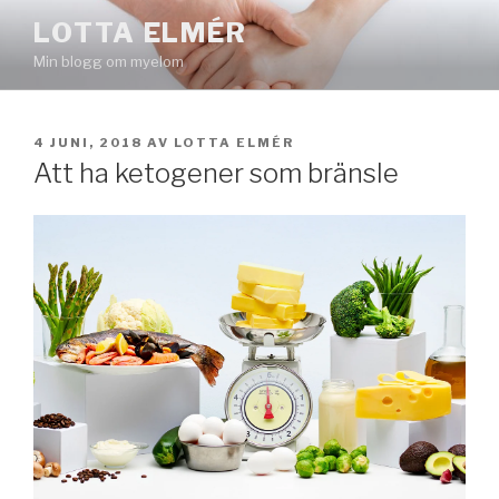
Hoppa
LOTTA ELMÉR
till
Min blogg om myelom
innehåll
PUBLICERAT
4 JUNI, 2018
AV
LOTTA ELMÉR
Att ha ketogener som bränsle