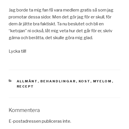
Jag borde ta mig fan få vara medlem gratis så som jag
promotar dessa sidor. Men det gör jag för er skull, för
dem är jätte bra faktiskt. Ta nu beslutet och bli en
“ketojan” ni också, låt mig veta hur det går för er, skriv
gärna och berätta, det skulle göra mig glad.
Lycka till!
KATEGORIER
ALLMÄNT
,
BEHANDLINGAR
,
KOST
,
MYELOM
,
RECEPT
Kommentera
E-postadressen publiceras inte.