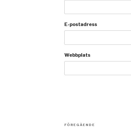
E-postadress
Webbplats
Inläggsnavigering
FÖREGÅENDE
Föregående