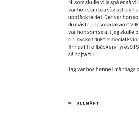
Ni som skulle vilja spå er så 
var hon som b.la såg att jag h
upptäckte det. Det var hon som
du måste uppsöka läkare” Vilk
var hon som sa att jag skulle 
en mycket duktig medial kvi
finnas i Trollbäcken/Tyresö i 
så hojta till.
Jag var hos henne i måndags oc
KATEGORIER
ALLMÄNT