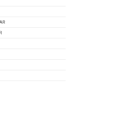
AR
R
d