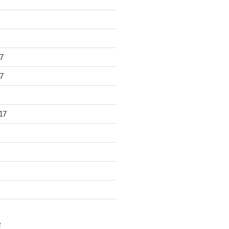
7
7
17
R