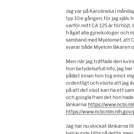
Jag var på Karolinska i månda
typ 10:e gången, för jag själv h
varför mitt CA 125 är förhöjt,
frågat alla gynekologer och 
samband med Myelomet, att CA
svarar både Myelom läkaren 
Men när jag träffade den kvi
hon betydelsefull info, jag har
påläst innan hon tog emot mig
ordentligt och visste att jag
på att det visst kan ha ett s
och googla fram det hon hade 
länkarna:
https://www.ncbi.n
https://www.ncbi.nlm.nih.go
Jag har nu skickat länkarna t
han kunde titta på detta, men i