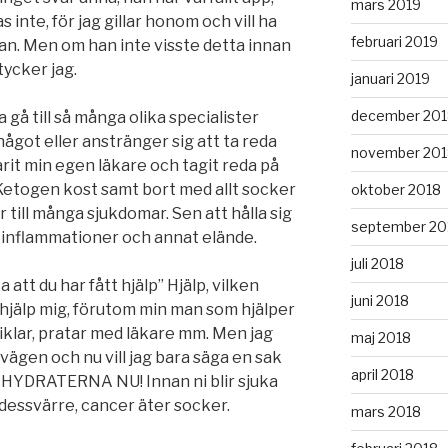
mars 2019
 inte, för jag gillar honom och vill ha
februari 2019
han. Men om han inte visste detta innan
tycker jag.
januari 2019
december 201
 gå till så många olika specialister
ågot eller anstränger sig att ta reda
november 201
arit min egen läkare och tagit reda på
 Ketogen kost samt bort med allt socker
oktober 2018
r till många sjukdomar. Sen att hålla sig
september 20
la inflammationer och annat elände.
juli 2018
att du har fått hjälp” Hjälp, vilken
juni 2018
 hjälp mig, förutom min man som hjälper
rtiklar, pratar med läkare mm. Men jag
maj 2018
 vägen och nu vill jag bara säga en sak
april 2018
LHYDRATERNA NU! Innan ni blir sjuka
dessvärre, cancer äter socker.
mars 2018