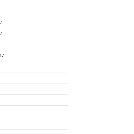
7
7
17
R