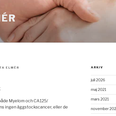
MÉR
ARKIV
TA ELMÉR
juli 2026
maj 2021
mars 2021
r både Myelom och CA125/
ns ingen äggstockscancer, eller de
november 20