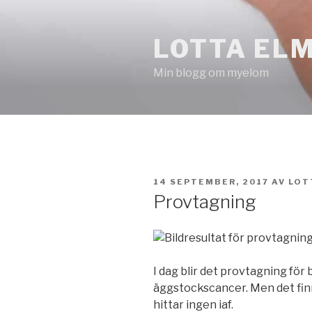
Hoppa
till
LOTTA EL
innehåll
Min blogg om myelom
PUBLICERAT
14 SEPTEMBER, 2017
AV
LOT
Provtagning
I dag blir det provtagning fö
äggstockscancer. Men det fin
hittar ingen iaf.