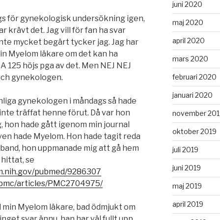
juni 2020
gs för gynekologisk undersökning igen,
maj 2020
ar krävt det. Jag vill för fan ha svar
april 2020
 inte mycket begärt tycker jag. Jag har
min Myelom läkare om det kan ha
mars 2020
 125 höjs pga av det. Men NEJ NEJ
februari 2020
och gynekologen.
januari 2020
nnliga gynekologen i måndags så hade
 inte träffat henne förut. Då var hon
november 201
, hon hade gått igenom min journal
oktober 2019
 även hade Myelom. Hon hade tagit reda
amband, hon uppmanade mig att gå hem
juli 2019
hittat, se
juni 2019
lm.nih.gov/pubmed/9286307
v/pmc/articles/PMC2704975/
maj 2019
april 2019
ill min Myelom läkare, bad ödmjukt om
nget svar ännu, han har väl fullt upp,