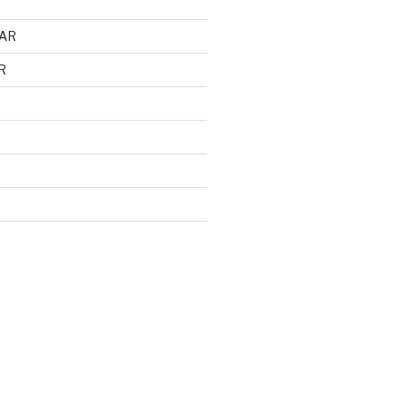
AR
R
d