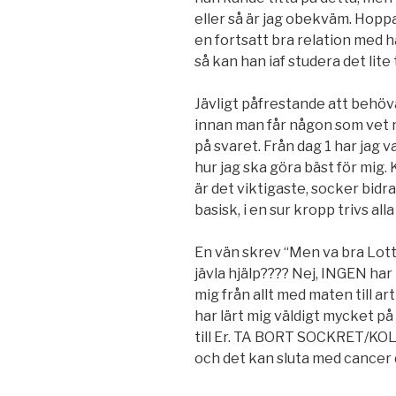
eller så är jag obekväm. Hoppas
en fortsatt bra relation med 
så kan han iaf studera det lite 
Jävligt påfrestande att behöva
innan man får någon som vet n
på svaret. Från dag 1 har jag v
hur jag ska göra bäst för mig.
är det viktigaste, socker bidra
basisk, i en sur kropp trivs al
En vän skrev “Men va bra Lotta 
jävla hjälp???? Nej, INGEN har
mig från allt med maten till a
har lärt mig väldigt mycket på
till Er. TA BORT SOCKRET/KO
och det kan sluta med cancer 