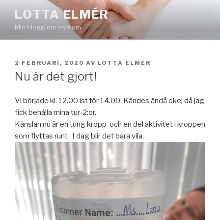
Hoppa
LOTTA ELMÉR
till
Min blogg om myelom
innehåll
PUBLICERAT
2 FEBRUARI, 2020
AV
LOTTA ELMÉR
Nu är det gjort!
Vi började kl. 12.00 ist för 14.00. Kändes ändå okej då jag
fick behålla mina tur-2:or.
Känslan nu är en tung kropp och en del aktivitet i kroppen
som flyttas runt . I dag blir det bara vila.