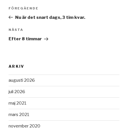
Inläggsnavigering
FÖREGÅENDE
Föregående
inlägg
Nu är det snart dags, 3 tim kvar.
NÄSTA
Nästa
inlägg
Efter 8 timmar
ARKIV
augusti 2026
juli 2026
maj 2021
mars 2021
november 2020