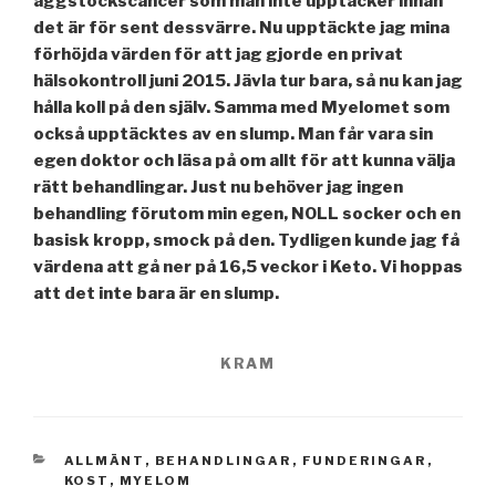
äggstockscancer som man inte upptäcker innan
det är för sent dessvärre. Nu upptäckte jag mina
förhöjda värden för att jag gjorde en privat
hälsokontroll juni 2015. Jävla tur bara, så nu kan jag
hålla koll på den själv. Samma med Myelomet som
också upptäcktes av en slump. Man får vara sin
egen doktor och läsa på om allt för att kunna välja
rätt behandlingar. Just nu behöver jag ingen
behandling förutom min egen, NOLL socker och en
basisk kropp, smock på den. Tydligen kunde jag få
värdena att gå ner på 16,5 veckor i Keto. Vi hoppas
att det inte bara är en slump.
KRAM
KATEGORIER
ALLMÄNT
,
BEHANDLINGAR
,
FUNDERINGAR
,
KOST
,
MYELOM