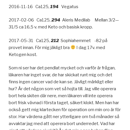
2016-11-16 Ca125,
194
Vegatus
2017-02-06 Ca125,
294
Aleris Medilab Mellan 3/2—
31/5 ca 16,5 v. med Keto och basisk kropp.
2017-05-31 Ca125,
212
Sophiahemmet -82 på
provet innan. För mig jäkligt bra
I dag 17v. med
Ketogen kost.
Som ni ser har det pendlat mycket och varför är frågan,
läkaren har inget svar, de har skickat runt mig och det
finns ingen cancer vad de kan se. Jävligt märkligt eller
hur? Är det någon som vet så hojta till. Jag ville operera
bort hela skiten där nere, men läkaren vill inte operera
bort frisk vävnad i första taget, säkert klokt. Men han har
också gett mig klartecken för operation om min oro är för
stor. Har värdena gått ner ytterligare om två månader så
avvaktar jag med att operera bort underredet. Vad har