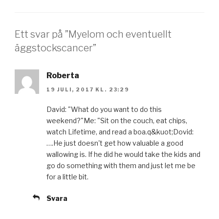
Ett svar på ”Myelom och eventuellt
äggstockscancer”
Roberta
19 JULI, 2017 KL. 23:29
David: "What do you want to do this
weekend?"Me: "Sit on the couch, eat chips,
watch Lifetime, and read a boa.q&kuot;Dovid:
….He just doesn't get how valuable a good
wallowing is. If he did he would take the kids and
go do something with them and just let me be
for a little bit.
Svara