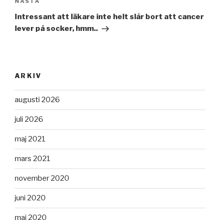
NÄSTA
Nästa
inlägg
Intressant att läkare inte helt slår bort att cancer
lever på socker, hmm..
ARKIV
augusti 2026
juli 2026
maj 2021
mars 2021
november 2020
juni 2020
maj 2020