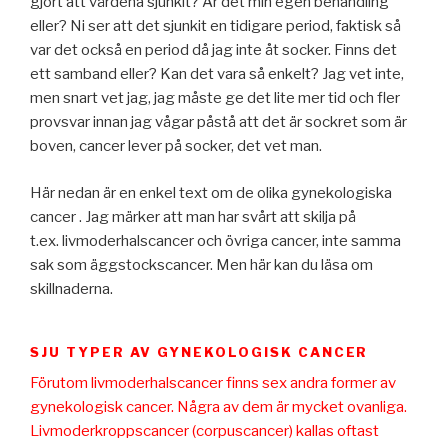
gjort att värdena sjunkit? Är det min egen behandling
eller? Ni ser att det sjunkit en tidigare period, faktisk så
var det också en period då jag inte åt socker. Finns det
ett samband eller? Kan det vara så enkelt? Jag vet inte,
men snart vet jag, jag måste ge det lite mer tid och fler
provsvar innan jag vågar påstå att det är sockret som är
boven, cancer lever på socker, det vet man.
Här nedan är en enkel text om de olika gynekologiska
cancer . Jag märker att man har svårt att skilja på
t.ex. livmoderhalscancer och övriga cancer, inte samma
sak som äggstockscancer. Men här kan du läsa om
skillnaderna.
SJU TYPER AV GYNEKOLOGISK CANCER
Förutom livmoderhalscancer finns sex andra former av
gynekologisk cancer. Några av dem är mycket ovanliga.
Livmoderkroppscancer (corpuscancer) kallas oftast