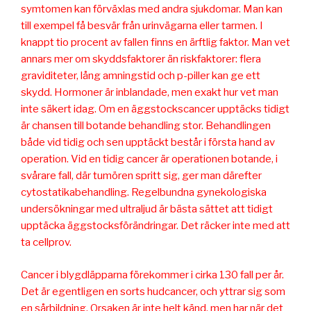
symtomen kan förväxlas med andra sjukdomar. Man kan
till exempel få besvär från urinvägarna eller tarmen. I
knappt tio procent av fallen finns en ärftlig faktor. Man vet
annars mer om skyddsfaktorer än riskfaktorer: flera
graviditeter, lång amningstid och p-piller kan ge ett
skydd. Hormoner är inblandade, men exakt hur vet man
inte säkert idag. Om en äggstockscancer upptäcks tidigt
är chansen till botande behandling stor. Behandlingen
både vid tidig och sen upptäckt består i första hand av
operation. Vid en tidig cancer är operationen botande, i
svårare fall, där tumören spritt sig, ger man därefter
cytostatikabehandling. Regelbundna gynekologiska
undersökningar med ultraljud är bästa sättet att tidigt
upptäcka äggstocksförändringar. Det räcker inte med att
ta cellprov.
Cancer i blygdläpparna förekommer i cirka 130 fall per år.
Det är egentligen en sorts hudcancer, och yttrar sig som
en sårbildning. Orsaken är inte helt känd, men har när det