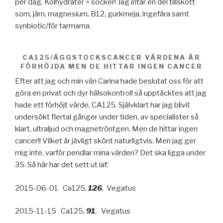
per dag. Kolhydrater = socker! Jag intar en del tillskott
som, järn, magnesium, B12, gurkmeja, ingefära samt
synbiotic/för tarmarna.
CA125/ÄGGSTOCKSCANCER VÄRDENA ÄR
FÖRHÖJDA MEN DE HITTAR INGEN CANCER
Efter att jag och min vän Carina hade beslutat oss för att
göra en privat och dyr hälsokontroll så upptäcktes att jag
hade ett förhöjt värde, CA125. Självklart har jag blivit
undersökt flertal gånger under tiden, av specialister så
klart, ultraljud och magnetröntgen. Men de hittar ingen
cancer!! Vilket är jävligt skönt naturligtvis. Men jag ger
mig inte, varför pendlar mina värden? Det ska ligga under
35. Så här har det sett ut iaf:
2015-06-01 Ca125,
126
, Vegatus
2015-11-15 Ca125,
91
, Vegatus