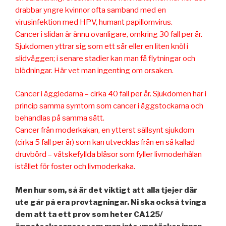
drabbar yngre kvinnor ofta samband med en
virusinfektion med HPV, humant papillomvirus.
Cancer i slidan är ännu ovanligare, omkring 30 fall per år.
Sjukdomen yttrar sig som ett sår eller en liten knöl i
slidväggen; i senare stadier kan man få flytningar och
blödningar. Här vet man ingenting om orsaken.
Cancer i äggledarna – cirka 40 fall per år. Sjukdomen har i
princip samma symtom som cancer i äggstockarna och
behandlas på samma sätt.
Cancer från moderkakan, en ytterst sällsynt sjukdom
(cirka 5 fall per år) som kan utvecklas från en så kallad
druvbörd – vätskefyllda blåsor som fyller livmoderhålan
istället för foster och livmoderkaka.
Men hur som, så är det viktigt att alla tjejer där
ute går på era provtagningar. Ni ska också tvinga
dem att ta ett prov som heter CA125/