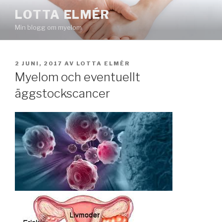
Hoppa
LOTTA ELMÉR
till
Min blogg om myelom
innehåll
PUBLICERAT
2 JUNI, 2017
AV
LOTTA ELMÉR
Myelom och eventuellt
äggstockscancer