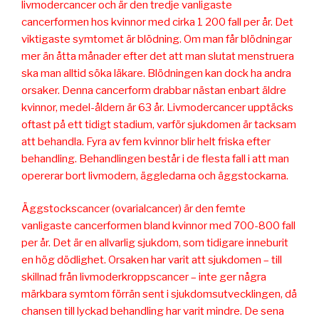
livmodercancer och är den tredje vanligaste
cancerformen hos kvinnor med cirka 1 200 fall per år. Det
viktigaste symtomet är blödning. Om man får blödningar
mer än åtta månader efter det att man slutat menstruera
ska man alltid söka läkare. Blödningen kan dock ha andra
orsaker. Denna cancerform drabbar nästan enbart äldre
kvinnor, medel-åldern är 63 år. Livmodercancer upptäcks
oftast på ett tidigt stadium, varför sjukdomen är tacksam
att behandla. Fyra av fem kvinnor blir helt friska efter
behandling. Behandlingen består i de flesta fall i att man
opererar bort livmodern, äggledarna och äggstockarna.
Äggstockscancer (ovarialcancer) är den femte
vanligaste cancerformen bland kvinnor med 700-800 fall
per år. Det är en allvarlig sjukdom, som tidigare inneburit
en hög dödlighet. Orsaken har varit att sjukdomen – till
skillnad från livmoderkroppscancer – inte ger några
märkbara symtom förrän sent i sjukdomsutvecklingen, då
chansen till lyckad behandling har varit mindre. De sena