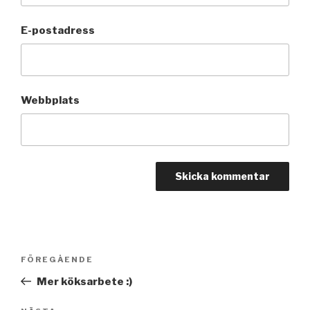
E-postadress
Webbplats
Inläggsnavigering
FÖREGÅENDE
Föregående
inlägg
Mer köksarbete :)