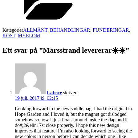
Kategorier
ALLMÄNT
,
BEHANDLINGAR
,
FUNDERINGAR
,
KOST
,
MYELOM
Ett svar på ”Marsstrand levererar☀️☀️”
Latrice
skriver:
19 juli, 2017 kl. 02:15
Looking forward to the new saddle bag. I had the original in
Hope Garden and I loved it, but the magnet got dislodged
somehow so now it just floats around inside the flap and it
do#;2&e8n17st close properly. I hope this new design
improves that feature. I’m also looking forward to seeing the
new colors in person before I can decide which one I like