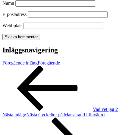
Namn
E-postadress
Webbplats
Inläggsnavigering
Föregående inlägg
Föregående
Vad vet jag!?
Nästa inlägg
Nästa
Cyckeltur på Marsstrand i finvädret