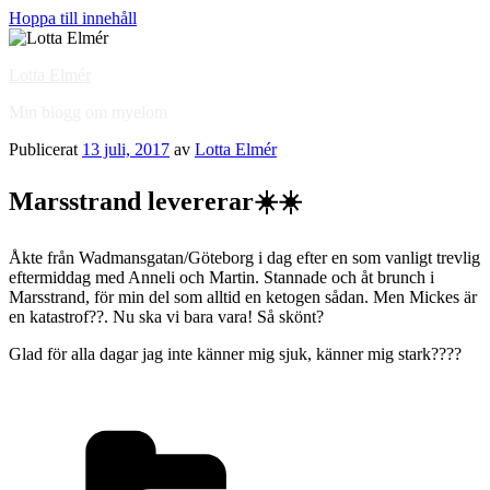
Hoppa till innehåll
Lotta Elmér
Min blogg om myelom
Publicerat
13 juli, 2017
av
Lotta Elmér
Marsstrand levererar☀️☀️
Åkte från Wadmansgatan/Göteborg i dag efter en som vanligt trevlig
eftermiddag med Anneli och Martin. Stannade och åt brunch i
Marsstrand, för min del som alltid en ketogen sådan. Men Mickes är
en katastrof??. Nu ska vi bara vara! Så skönt?
Glad för alla dagar jag inte känner mig sjuk, känner mig stark????