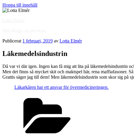
Hoppa till innehåll
Lotta Elmér
Min blogg om myelom
Publicerat
1 februari, 2019
av
Lotta Elmér
Läkemedelsindustrin
Då var vi där igen. Ingen kan få mig att lita på läkemedelsindustrin och
Men det finns så mycket skit och maktspel här, rena maffiafasoner. Så fo
Grattis säger jag till dem! Men läkemedelsindustrin som skor sig på sju
Läkarkåren har ett ansvar för övermedicineringen.