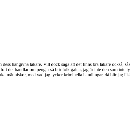
 dess hängivna läkare. Vill dock säga att det finns bra läkare också, såk
rt det handlar om pengar så blir folk galna, jag är inte den som inte tyck
ka människor, med vad jag tycker kriminella handlingar, då blir jag ills