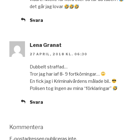
det går jag lovar
Svara
Lena Granat
27 APRIL, 2018 KL. 06:30
Dubbelt straffad…
Tror jag har iaf 8- 9 fortkörningar…
En fick jag i Kriminalvårdens målade bil..
Polisen tog Ingen av mina “förklaringar”
Svara
Kommentera
E-postadressen publiceras inte.