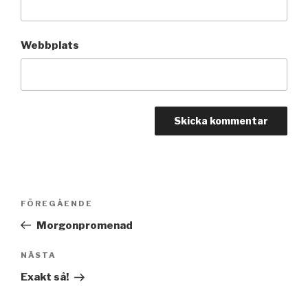
Webbplats
Inläggsnavigering
FÖREGÅENDE
Föregående
inlägg
Morgonpromenad
NÄSTA
Nästa
inlägg
Exakt så!