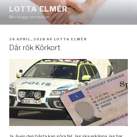
Hoppa
LOTTA ELMÉR
till
Min blogg om myelom
innehåll
PUBLICERAT
26 APRIL, 2018
AV
LOTTA ELMÉR
Där rök Körkort
Ja, även den bästa kan göra fel. Jag ska erkänna, jag har