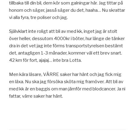
tillbaka till din bil, dem kör som galningar här. Jag tittar på
honom och säger, jasså säger du det, haaha… Nu skrattar
vi alla fyra, tre poliser och jag.
Självklart inte roligt att bli av med kk, inget jag är stolt
över heller, dessutom 4000kr i böter, hur länge de tänker
dra in det vet jag inte förrns transportstyrelsen bestämt
det, antagligen 1-3 månader, kommer väl ett brev snart.
42 km för fort, ajajaj… inte bra Lotta.
Men kära läsare, VÄRRE saker har hänt och jag fick mig
en läxa. Nu ska jag försöka sköta mig framöver. Att bli av
med kk är en baggis om man jämför med blodcancer. Ja ni
fattar, värre saker har hänt.