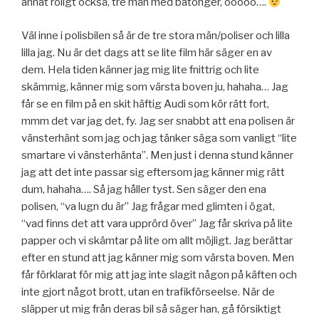
annat roligt också, tre män med batonger, ööööö….
Väl inne i polisbilen så är de tre stora män/poliser och lilla
lilla jag. Nu är det dags att se lite film här säger en av
dem. Hela tiden känner jag mig lite fnittrig och lite
skämmig, känner mig som värsta boven ju, hahaha… Jag
får se en film på en skit häftig Audi som kör rätt fort,
mmm det var jag det, fy. Jag ser snabbt att ena polisen är
vänsterhänt som jag och jag tänker säga som vanligt “lite
smartare vi vänsterhänta”. Men just i denna stund känner
jag att det inte passar sig eftersom jag känner mig rätt
dum, hahaha…. Så jag håller tyst. Sen säger den ena
polisen, “va lugn du är” Jag frågar med glimten i ögat,
“vad finns det att vara upprörd över” Jag får skriva på lite
papper och vi skämtar på lite om allt möjligt. Jag berättar
efter en stund att jag känner mig som värsta boven. Men
får förklarat för mig att jag inte slagit någon på käften och
inte gjort något brott, utan en trafikförseelse. När de
släpper ut mig från deras bil så säger han, gå försiktigt