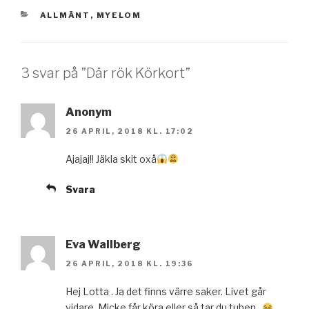
KATEGORIER
ALLMÄNT
,
MYELOM
3 svar på ”Där rök Körkort”
Anonym
26 APRIL, 2018 KL. 17:02
Ajajaj!! Jäkla skit oxå
Svara
Eva Wallberg
26 APRIL, 2018 KL. 19:36
Hej Lotta . Ja det finns värre saker. Livet går
vidare. Micke får köra eller så tar du tuben .