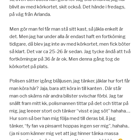
blivit av med körkortet, skit också. Det hände i fredags,
på väg från Arlanda.
Men gör man fel får man stå sitt kast, så jäkla enkelt är
det. Men jag har under alla år endast haft en fortkörning
tidigare, då blev jag inte av med körkortet, men fick böter
så klart. Det var ca 25-26 år sedan. Jag tycke ändå att två
fortkörningar på 36 år är ok. Men denna gång tog de
körkortet på plats.
Polisen sätter igång blåljusen, jag tänker, jäklar hur fort får
man köra här? Jaja, bara att köra in till kanten . Där står
man och skäms när andra bilister svischar förbi. Jag tar
snällt fram mitt kk, polismannen tittar på det och tittar på
mig, jag leeeer stort och tänker “visst e jag söt” hahaha….
Hur som så ber han mig följa med till deras bil, å jag
tänker, “fy fan va pinsamt hoppas ingen ser mig”, hahaha..
( ja ni som känner mig vet att jag hinner tänka massa