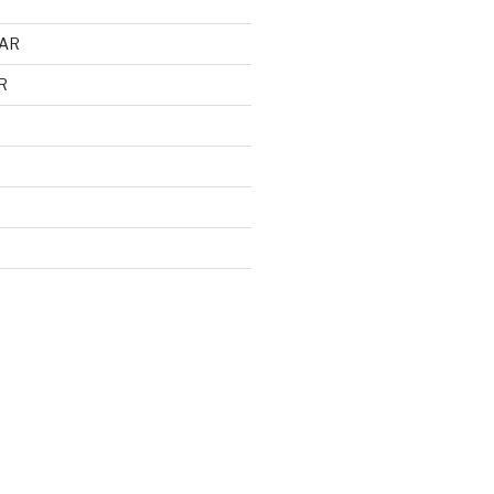
AR
R
d