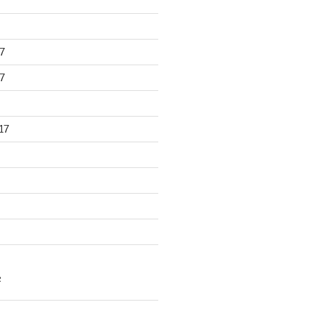
7
7
17
R