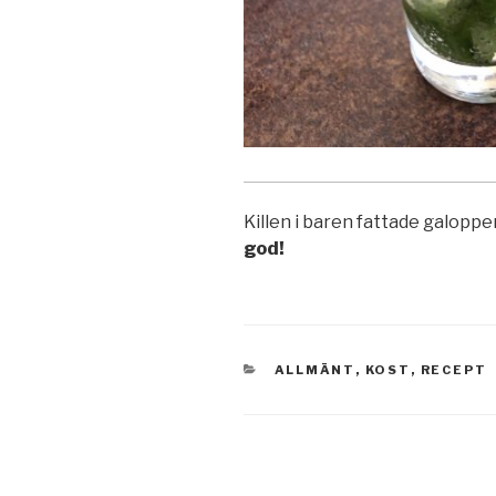
Killen i baren fattade galoppe
god!
KATEGORIER
ALLMÄNT
,
KOST
,
RECEPT