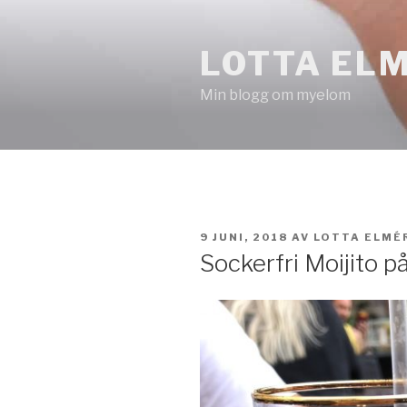
Hoppa
till
LOTTA EL
innehåll
Min blogg om myelom
PUBLICERAT
9 JUNI, 2018
AV
LOTTA ELMÉ
Sockerfri Moijito p