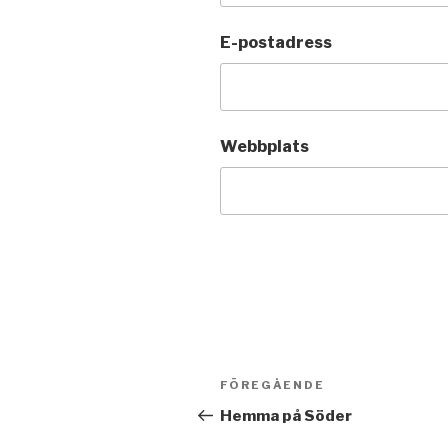
E-postadress
Webbplats
Inläggsnavigering
FÖREGÅENDE
Föregående
inlägg
Hemma på Söder