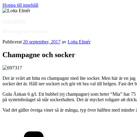
Hoppa till innehåll
Lotta Elmér
Min blogg om myelom
Publicerat
20 september, 2017
av
Lotta Elmér
Champagne och socker
Det är svårt att hitta en champagne med lite socker. Men här är en jag
socker det är. Håll ner sockret och gör ett bra val till helgen. Fast det b
Gula Änkan 6 g/l. Ett bubbel (ej champagne) som heter “Mia” har 75 g/l
på systembolaget så står sockerhalten. Det är mycket roligare att dric
Vad det gäller övriga viner så är många, typ över hälften med mindre