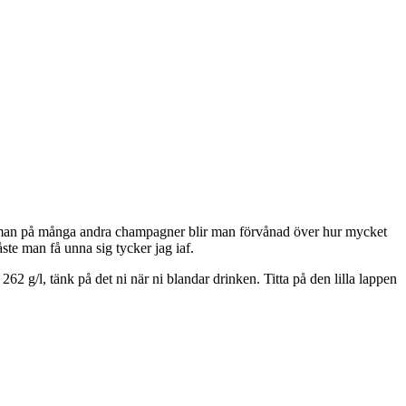
ittar man på många andra champagner blir man förvånad över hur mycket
måste man få unna sig tycker jag iaf.
 g/l, tänk på det ni när ni blandar drinken. Titta på den lilla lappen