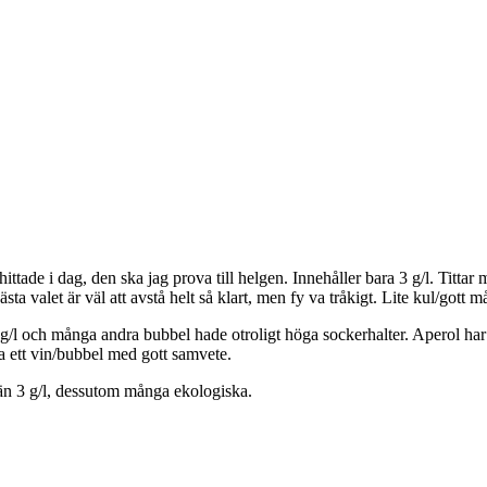
 hittade i dag, den ska jag prova till helgen. Innehåller bara 3 g/l. T
ästa valet är väl att avstå helt så klart, men fy va tråkigt. Lite kul/gott 
 och många andra bubbel hade otroligt höga sockerhalter. Aperol har 262
ka ett vin/bubbel med gott samvete.
 än 3 g/l, dessutom många ekologiska.