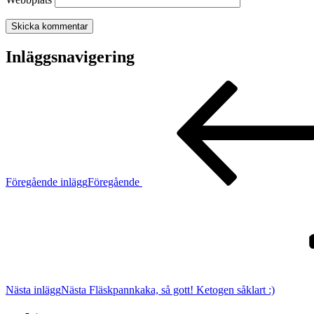
Inläggsnavigering
Föregående inlägg
Föregående
Nästa inlägg
Nästa
Fläskpannkaka, så gott! Ketogen såklart :)