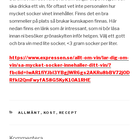
ska dricka ett vin, för oftast vet inte personalen hur
mycket socker vinet innehåller. Finns det en bra
sommelier på plats så brukar kunskapen finnas. Här
nedan finns en länk som är intressant, som ni bör läsa
innan ni besöker grönaskylten inför helgen. Välj ett gott
och bra vin med lite socker, <3 gram socker per liter.
https://www.expressen.se/allt-om-vin/lar-dig-om-
vin/sa-mycket-socker-innehaller-ditt-vin/?
fbclid=IwAR1fiYJbI3YBgjWR6gs2AKRu8bBV72jOD
Rfkl2QmFwyfA58G5KyK1OA1RHE
KATEGORIER
ALLMÄNT
,
KOST
,
RECEPT
Kommentera