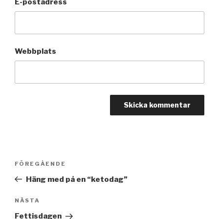
E-postadress
Webbplats
Inläggsnavigering
FÖREGÅENDE
Föregående
inlägg
Häng med på en “ketodag”
NÄSTA
Nästa
inlägg
Fettisdagen