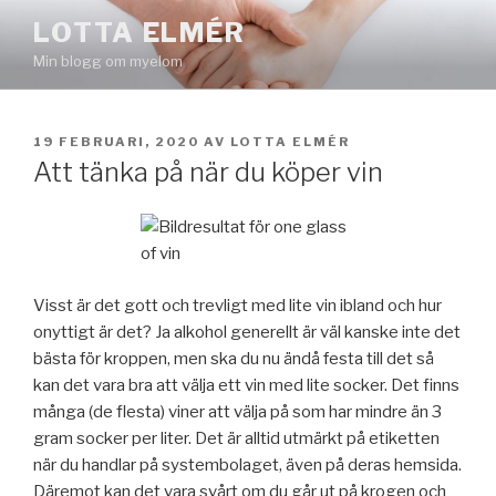
Hoppa
LOTTA ELMÉR
till
Min blogg om myelom
innehåll
PUBLICERAT
19 FEBRUARI, 2020
AV
LOTTA ELMÉR
Att tänka på när du köper vin
Visst är det gott och trevligt med lite vin ibland och hur
onyttigt är det? Ja alkohol generellt är väl kanske inte det
bästa för kroppen, men ska du nu ändå festa till det så
kan det vara bra att välja ett vin med lite socker. Det finns
många (de flesta) viner att välja på som har mindre än 3
gram socker per liter. Det är alltid utmärkt på etiketten
när du handlar på systembolaget, även på deras hemsida.
Däremot kan det vara svårt om du går ut på krogen och