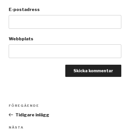
E-postadress
Webbplats
Inläggsnavigering
FÖREGÅENDE
Föregående
inlägg
Tidigare inlägg
NÄSTA
Nästa