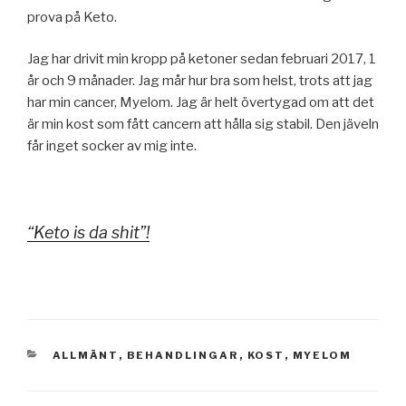
prova på Keto.
Jag har drivit min kropp på ketoner sedan februari 2017, 1
år och 9 månader. Jag mår hur bra som helst, trots att jag
har min cancer, Myelom. Jag är helt övertygad om att det
är min kost som fått cancern att hålla sig stabil. Den jäveln
får inget socker av mig inte.
“Keto is da shit”!
KATEGORIER
ALLMÄNT
,
BEHANDLINGAR
,
KOST
,
MYELOM