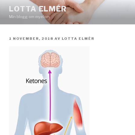
Hoppa
LOTTA ELMÉR
till
Min blogg om myelom
innehåll
PUBLICERAT
1 NOVEMBER, 2018
AV
LOTTA ELMÉR